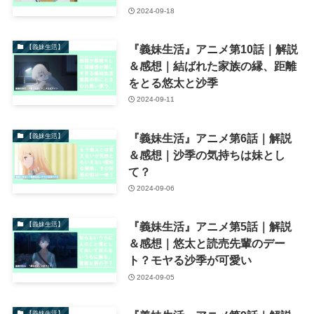
2024-09-18
『義妹生活』アニメ第10話｜解説
【義妹生活】
＆感想｜結ばれた家族の縁、距離
をとる悠太と沙季
2024-09-11
『義妹生活』アニメ第6話｜解説
【義妹生活】
＆感想｜沙季の気持ちは妹とし
て？
2024-09-06
『義妹生活』アニメ第5話｜解説
【義妹生活】
＆感想｜悠太と読売先輩のデー
ト？モヤる沙季が可愛い
2024-09-05
【義妹生活】