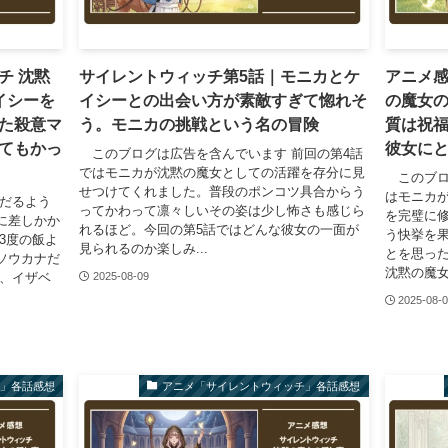
チ 沈黙
サイレントウィッチ第5話｜モニカとケ
アニメ感
イシーを
イシーとの出会い方が素敵すぎて惚れそ
の魔女の
た殺意マ
う。モニカの挑戦という名の冒険
質は祝
てもかっ
彼女に
このブログは広告を含んでいます 前回の第4話
ではモニカが沈黙の魔女としての活躍を存分に見
このブロ
せつけてくれました。普段のポンコツ具合からう
はモニカ
だるよう
ってかわって凛々しいその姿は少し怖さも感じら
を完璧に
に差しかか
れるほど。今回の第5話ではどんな彼女の一面が
う快挙を果
3度の飯よ
見られるのか楽しみ...
とを思っ
ソウカナだ
沈黙の魔女
ン、イザベ
2025-08-09
2025-08-
チ」各話感想
アニメ「サイレントウィッチ」各話感想