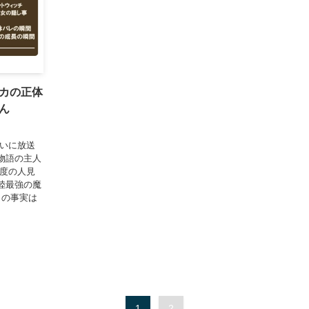
カの正体
ん
いに放送
物語の主人
極度の人見
陸最強の魔
この事実は
1
2