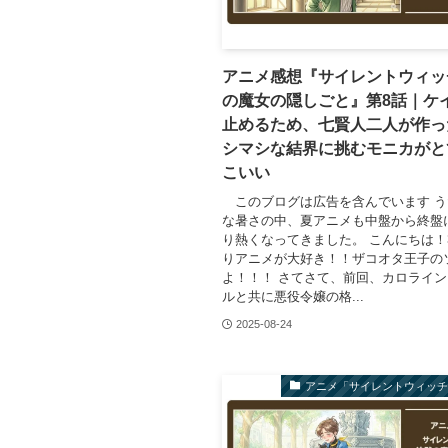
アニメ感想『サイレントウィッ
の魔女の隠しごと』第8話｜ケ
止めるため、七賢人二人が作っ
シマシな結界に挑むモニカがと
こいい
このブログは広告を含んでいます う
な暑さの中、夏アニメも中盤から終盤
り熱くなってきました。 こんにちは！
りアニメが大好き！！ザコオタ王子の
よ！！！ さてさて、前回、カロライ
ルと共に悪役令嬢の格...
2025-08-24
アニメ「サイレントウィッ