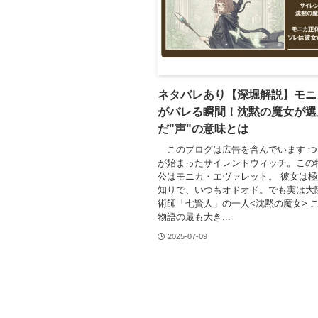
ネタバレあり【深堀解説】モニ
がバレる瞬間！沈黙の魔女が選
だ"声"の意味とは
このブログは広告を含んでいます つ
が始まったサイレントウィッチ。この
公はモニカ・エヴァレット。 彼女は
知りで、いつもオドオド。でも実は大
術師「七賢人」の一人<沈黙の魔女> 
物語の最も大き...
2025-07-09