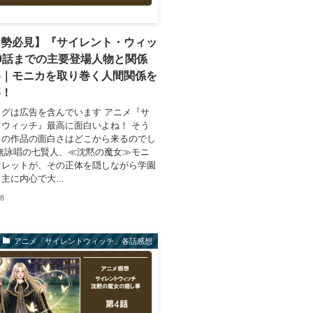
メ勢必見】『サイレント・ウィッ
0話までの主要登場人物と関係
め｜モニカを取り巻く人間関係を
察！
グは広告を含んでいます アニメ『サ
ウィッチ』最高に面白いよね！ そう
この作品の面白さはどこから来るのでし
無詠唱の七賢人、≪沈黙の魔女≫モニ
ァレットが、その正体を隠しながら学園
主に内心で大...
08
アニメ「サイレントウィッチ」各話感想