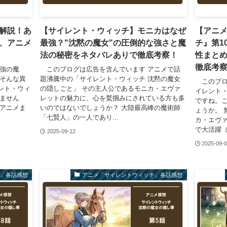
解説！あ
【サイレント・ウィッチ】モニカはなぜ
【アニ
、アニメ
最強？"沈黙の魔女"の圧倒的な強さと魔
チ』第1
法の秘密をネタバレありで徹底考察！
性まと
徹底考
強の魔
このブログは広告を含んでいます アニメで話
 そんな異
題沸騰中の「サイレント・ウィッチ 沈黙の魔女
このブロ
ント・ウィ
の隠しごと」 その主人公であるモニカ・エヴァ
イレント・
みません
レットの魅力に、心を鷲掴みにされている方も多
ですね。
らアニメま
いのではないでしょうか？ 大陸最高峰の魔術師
ょうか。 
「七賢人」の一人であり...
カ・エヴ
で大活躍（
2025-09-12
2025-09-
チ」各話感想
アニメ「サイレントウィッチ」各話感想