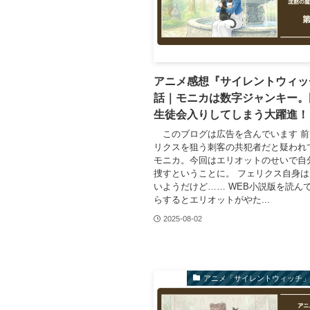
アニメ感想『サイレントウィッ
話｜モニカは数字ジャンキー。
生徒会入りしてしまう大躍進！
このブログは広告を含んでいます 前
リクスを狙う刺客の共犯者だと疑われ
モニカ。今回はエリオットのせいで自
捜すということに。 フェリクス自身
いようだけど…… WEB小説版を読ん
らするとエリオットがやた...
2025-08-02
アニメ「サイレントウィッチ