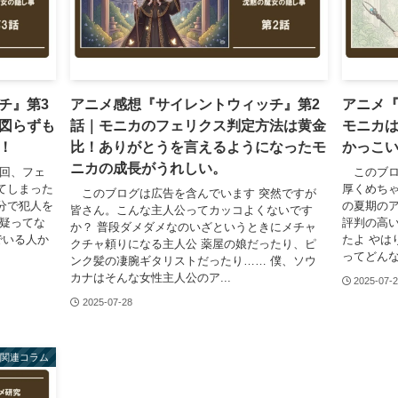
チ』第3
アニメ感想『サイレントウィッチ』第2
アニメ『
図らずも
話｜モニカのフェリクス判定方法は黄金
モニカ
！
比！ありがとうを言えるようになったモ
かっこ
ニカの成長がうれしい。
回、フェ
このブロ
てしまった
厚くめちゃ
このブログは広告を含んでいます 突然ですが
分で犯人を
の夏期のア
皆さん。こんな主人公ってカッコよくないです
は疑ってな
評判の高
か？ 普段ダメダメなのいざというときにメチャ
でいる人か
たよ やは
クチャ頼りになる主人公 薬屋の娘だったり、ピ
ってどんな
ンク髪の凄腕ギタリストだったり…… 僕、ソウ
カナはそんな女性主人公のア...
2025-07-
2025-07-28
」関連コラム