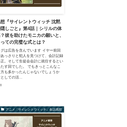
想『サイレントウィッチ 沈黙
隠しごと』第4話｜シリルの体
福？彼を助けたモニカの願いと、
とっての完璧な式とは？
グは広告を含んでいます イヤー前回
があっさりと犯人を見つけて、会計記録
修正。そして生徒会会計に就任するとい
たす回でした。 でもきっとこんなこ
た方も多かったんじゃないでしょうか
としての活...
08
アニメ「サイレントウィッチ」各話感想