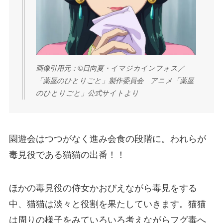
画像引用元：©日向夏・イマジカインフォス／
「薬屋のひとりごと」製作委員会 アニメ「薬屋
のひとりごと」公式サイトより
園遊会はつつがなく進み会食の段階に。われらが
毒見役である猫猫の出番！！
ほかの毒見役の侍女かおびえながら毒見をする
中、猫猫は淡々と役割を果たしていきます。猫猫
は周りの様子をみていろいろ考えながらフグ毒へ