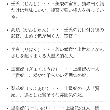
壬氏（じんし）・・・美貌の宦官。猫猫曰く顔
だけは無駄にいい。後宮で強い権力を持ってい
る。
高順（がおしゅん）・・・壬氏のお目付け役の
武官。まめで気が利く人。宦官？
李白（りはく）・・・若い武官で出世株？かん
ざしを配りまくる大型犬的な人。
玉葉妃（ぎょくようひ）・・・上級妃の一人
「貴妃」。穏やで柔らかい雰囲気の妃。
梨花妃（りふぁひ）・・・上級妃の一人「賢
妃」。凛とした賢そうな雰囲気の妃。
里樹妃(りーしゅひ）・・・上級妃の1人「徳