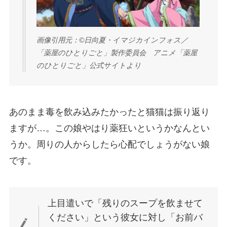
画像引用元：©日向夏・イマジカインフォス／
「薬屋のひとりごと」製作委員会 アニメ「薬屋
のひとりごと」公式サイトより
あのまま毒を飲み込みたかったと猫猫は振り返り
ますが…。
この娘やはり薬狂いというかなんとい
うか。周りの人からしたら心配でしょうがない娘
です。
上目遣いで
「残りのスープを飲ませて
ください」
という彼女に対し
「お前バ